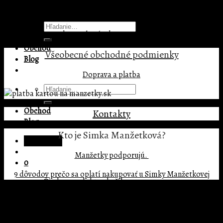
Pridaj komentár
Menu
Hľadať:
Prepáčte, ale pred zanechaním komentára sa musíte
prihlásiť
.
Obchod
Všeobecné
obchodné podmienky
Blog
Doprava a platba
Hľadať:
Obchod
Kontakty
Blog
Kto je Simka Manžetková?
Prihlásenie
Manžetky podporujú.
0
9 dôvodov prečo sa oplatí nakupovať u Simky Manžetkovej
Žiadne produkty v košíku.
Copyright 2026 ©
BIG MATE s.r.o.
0
Prihlásenie
Košík