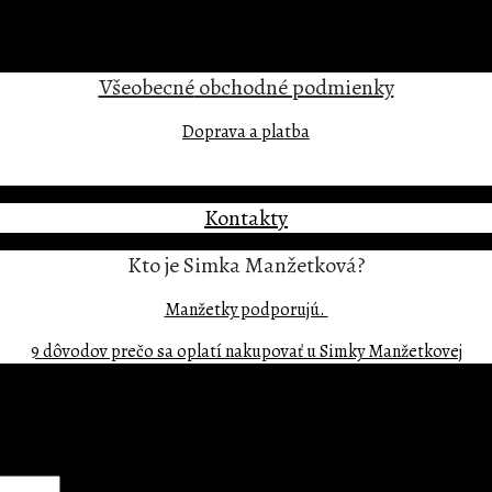
Všeobecné
obchodné podmienky
Doprava a platba
Kontakty
Kto je Simka Manžetková?
Manžetky podporujú.
9 dôvodov prečo sa oplatí nakupovať u Simky Manžetkovej