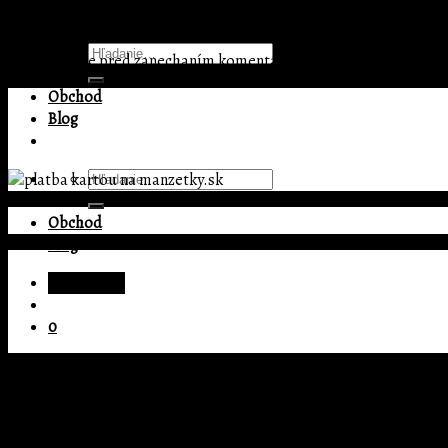
Pridaj komentár
Menu
Hľadať:
Prepáčte, ale pred zanechaním komentára sa musíte
prihlásiť
.
Obchod
Blog
Hľadať:
Obchod
Blog
Prihlásenie
0
Žiadne produkty v košíku.
Copyright 2026 ©
BIG MATE s.r.o.
0
Prihlásenie
Košík