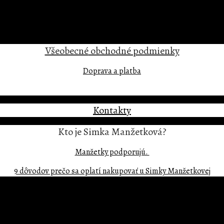
Všeobecné
obchodné podmienky
Doprava a platba
Kontakty
Kto je Simka Manžetková?
Manžetky podporujú.
9 dôvodov prečo sa oplatí nakupovať u Simky Manžetkovej