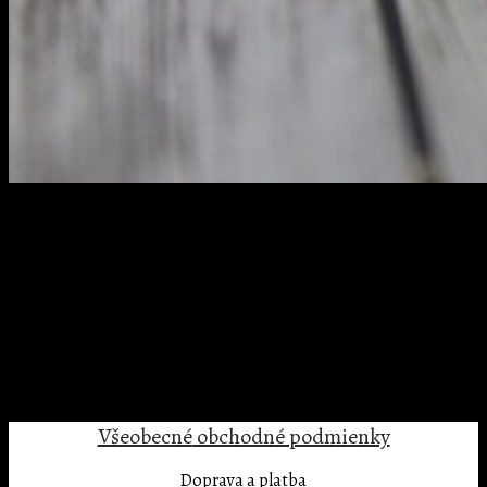
Žiadne produkty v košíku.
manžetové gombíky na mieru zlaté okrúhle
manžetové gombíky na mieru zlaté okrúhle
Trackbacks are closed, but you can
post a comment
.
Pridaj komentár
Prepáčte, ale pred zanechaním komentára sa musíte
prihlásiť
.
Všeobecné
obchodné podmienky
Doprava a platba