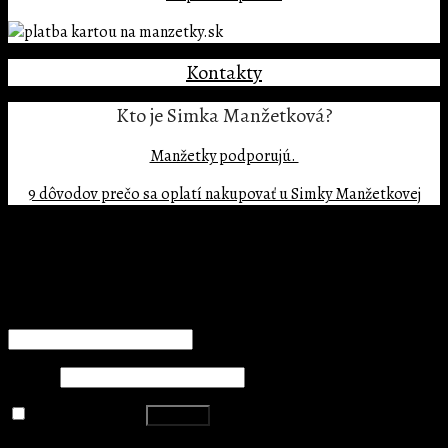
Kontakty
Kto je Simka Manžetková?
Manžetky podporujú.
9 dôvodov prečo sa oplatí nakupovať u Simky Manžetkovej
Copyright 2026 ©
BIG MATE s.r.o.
Prihlásenie
Používateľské meno alebo e-mailová adresa
*
Heslo
*
Zapamätať si ma
Prihlásiť