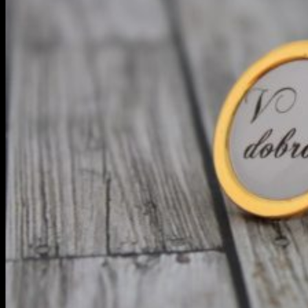
Menu
Hľadať:
Obchod
Blog
Hľadať:
Obchod
Blog
Prihlásenie
0
Žiadne produkty v košíku.
0
Košík