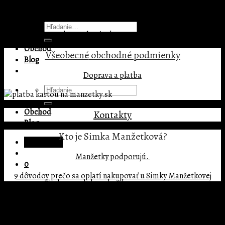
Pridaj komentár
Menu
Hľadať:
Prepáčte, ale pred zanechaním komentára sa musíte
prihlásiť
.
Obchod
Všeobecné
obchodné podmienky
Blog
Doprava a platba
Hľadať:
Obchod
Kontakty
Blog
Kto je Simka Manžetková?
Prihlásenie
Manžetky podporujú.
0
9 dôvodov prečo sa oplatí nakupovať u Simky Manžetkovej
Žiadne produkty v košíku.
Copyright 2026 ©
BIG MATE s.r.o.
0
Prihlásenie
Košík