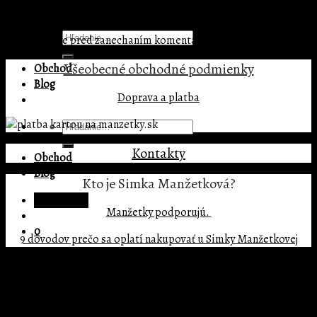
Pridaj komentár
Menu
Hľadať:
Prepáčte, ale pred zanechaním komentára sa musíte
prihlásiť
.
Všeobecné
obchodné podmienky
Obchod
Blog
Doprava a platba
Hľadať:
Kontakty
Obchod
Blog
Kto je Simka Manžetková?
Prihlásenie
Manžetky podporujú.
0
9 dôvodov prečo sa oplatí nakupovať u Simky Manžetkovej
Žiadne produkty v košíku.
Copyright 2026 ©
BIG MATE s.r.o.
0
Prihlásenie
Košík