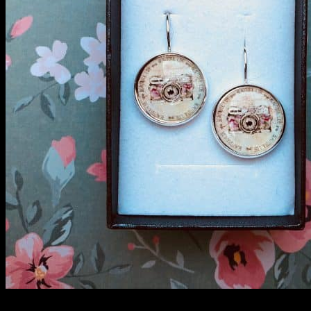
Menu
Hľadať:
Obchod
Blog
Hľadať:
Obchod
Blog
Prihlásenie
0
Žiadne produkty v košíku.
0
Košík