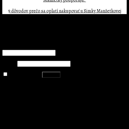
Manžetky podporujú.
9 dôvodov prečo sa oplatí nakupovať u Simky Manžetkovej
Copyright 2026 ©
BIG MATE s.r.o.
Prihlásenie
Používateľské meno alebo e-mailová adresa
*
Heslo
*
Zapamätať si ma
Prihlásiť
Stratili ste heslo?