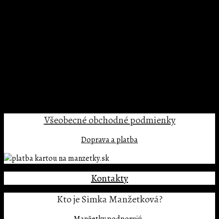
náušnice fotoaparat
náušnice fotoaparat
Žiadne produkty v košíku.
Trackbacks are closed, but you can
post a comment
.
←
Previous
Next
→
Pridaj komentár
Prepáčte, ale pred zanechaním komentára sa musíte
prihlásiť
.
Všeobecné
obchodné podmienky
Doprava a platba
Kontakty
Kto je Simka Manžetková?