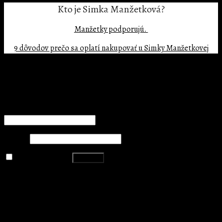
Kto je Simka Manžetková?
Manžetky podporujú.
9 dôvodov prečo sa oplatí nakupovať u Simky Manžetkovej
Copyright 2026 ©
BIG MATE s.r.o.
Prihlásenie
Používateľské meno alebo e-mailová adresa
*
Heslo
*
Zapamätať si ma
Prihlásiť
Stratili ste heslo?