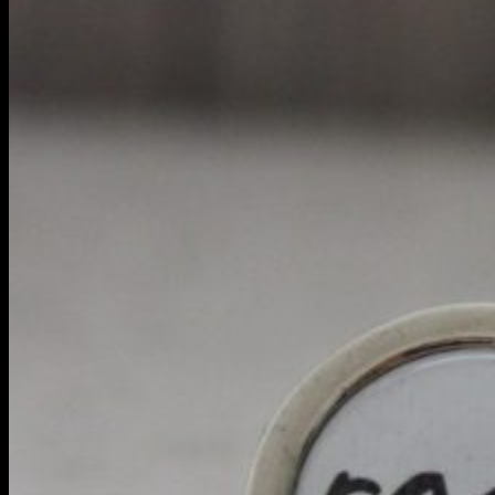
Menu
Hľadať:
Obchod
Blog
Hľadať:
Obchod
Blog
Prihlásenie
0
Žiadne produkty v košíku.
0
Košík