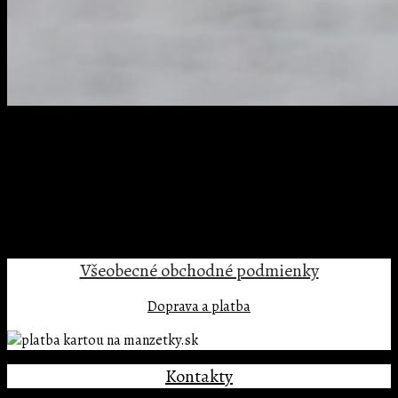
Trackbacks are closed, but you can
post a comment
.
←
Previous
Next
→
Pridaj komentár
Prepáčte, ale pred zanechaním komentára sa musíte
prihlásiť
.
Všeobecné
obchodné podmienky
Doprava a platba
Kontakty