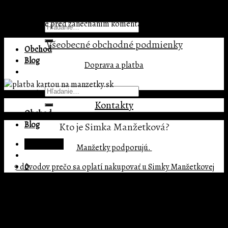
Pridaj komentár
Menu
Prepáčte, ale pred zanechaním komentára sa musíte
prihlásiť
.
Hľadať:
Všeobecné
obchodné podmienky
Obchod
Blog
Doprava a platba
Hľadať:
Kontakty
Obchod
Blog
Kto je Simka Manžetková?
Prihlásenie
Manžetky podporujú.
0
9 dôvodov prečo sa oplatí nakupovať u Simky Manžetkovej
Žiadne produkty v košíku.
Copyright 2026 ©
BIG MATE s.r.o.
0
Prihlásenie
Košík