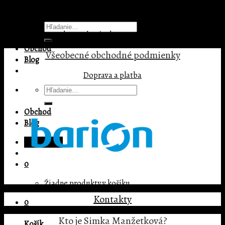
Pridaj komentár
Menu
Hľadať:
Prepáčte, ale pred zanechaním komentára sa musíte
prihlásiť
.
Obchod
Všeobecné
obchodné podmienky
Blog
Doprava a platba
Hľadať:
Obchod
Blog
Prihlásenie
0
Žiadne produkty v košíku.
Kontakty
0
Kto je Simka Manžetková?
Košík