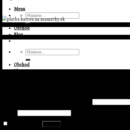
Menu
Hľadať:
Obchod
Blog
Hľadať:
Obchod
Blog
Copyright 2026 ©
BIG MATE s.r.o.
Prihlásenie
Prihlásenie
0
Používateľské meno alebo e-mailová adresa
*
Žiadne produkty v košíku.
Heslo
*
0
Zapamätať si ma
Prihlásiť
Košík