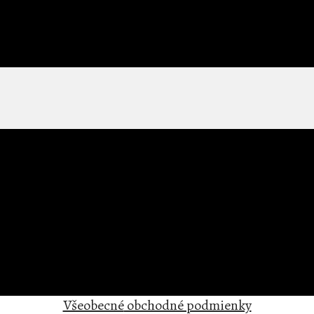
gombíky?
Všeobecné
obchodné podmienky