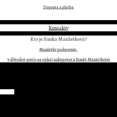
Doprava a platba
Kontakty
Kto je Simka Manžetková?
Manžetky podporujú.
9 dôvodov prečo sa oplatí nakupovať u Simky Manžetkovej