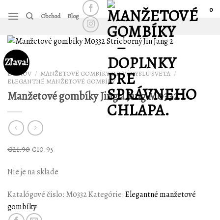
Skip
0
Obchod
Blog
to
content
Zľava!
DOMOV
/
MANŽETOVÉ GOMBÍKY OD VÝMYSLU SVETA
/
ELEGANTNÉ MANŽETOVÉ GOMBÍKY
Manžetové gombíky Jing a Jang M0332
€
21.90
€
10.95
Nie je na sklade
Katalógové číslo:
M0332
Kategórie:
Elegantné manžetové
gombíky