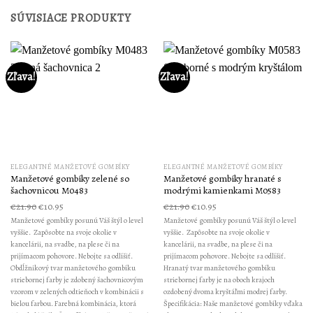
SÚVISIACE PRODUKTY
Zľava!
Zľava!
ELEGANTNÉ MANŽETOVÉ GOMBÍKY
ELEGANTNÉ MANŽETOVÉ GOMBÍKY
Manžetové gombíky zelené so
Manžetové gombíky hranaté s
šachovnicou M0483
modrými kamienkami M0583
€
21.90
€
10.95
€
21.90
€
10.95
Manžetové gombíky posunú Váš štýl o level
Manžetové gombíky posunú Váš štýl o level
vyššie. Zapôsobte na svoje okolie v
vyššie. Zapôsobte na svoje okolie v
kancelárii, na svadbe, na plese či na
kancelárii, na svadbe, na plese či na
prijímacom pohovore. Nebojte sa odlíšiť.
prijímacom pohovore. Nebojte sa odlíšiť.
Obdĺžnikový tvar manžetového gombíku
Hranatý tvar manžetového gombíku
striebornej farby je zdobený šachovnicovým
striebornej farby je na oboch krajoch
vzorom v zelených odtieňoch v kombinácii s
ozdobený dvoma kryštáľmi modrej farby.
bielou farbou. Farebná kombinácia, ktorá
Špecifikácia: Naše manžetové gombíky vďaka