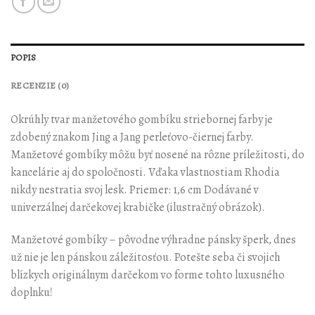
POPIS
RECENZIE (0)
Okrúhly tvar manžetového gombíku striebornej farby je
zdobený znakom Jing a Jang perleťovo-čiernej farby.
Manžetové gombíky môžu byť nosené na rôzne príležitosti, do
kancelárie aj do spoločnosti. Vďaka vlastnostiam Rhodia
nikdy nestratia svoj lesk. Priemer: 1,6 cm Dodávané v
univerzálnej darčekovej krabičke (ilustračný obrázok).
Manžetové gombíky – pôvodne výhradne pánsky šperk, dnes
už nie je len pánskou záležitosťou. Potešte seba či svojich
blízkych originálnym darčekom vo forme tohto luxusného
doplnku!