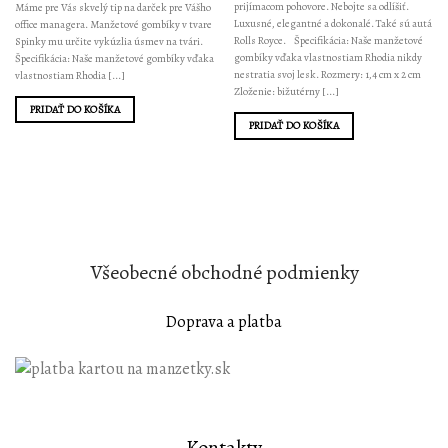
prijímacom pohovore. Nebojte sa odlíšiť.
Máme pre Vás skvelý tip na darček pre Vášho
Luxusné, elegantné a dokonalé. Také sú autá
office managera. Manžetové gombíky v tvare
Rolls Royce. Špecifikácia: Naše manžetové
Spinky mu určite vykúzlia úsmev na tvári.
gombíky vďaka vlastnostiam Rhodia nikdy
Špecifikácia: Naše manžetové gombíky vďaka
nestratia svoj lesk. Rozmery: 1,4 cm x 2 cm
vlastnostiam Rhodia [...]
Zloženie: bižutérny [...]
PRIDAŤ DO KOŠÍKA
PRIDAŤ DO KOŠÍKA
Všeobecné
obchodné podmienky
Doprava a platba
Kontakty