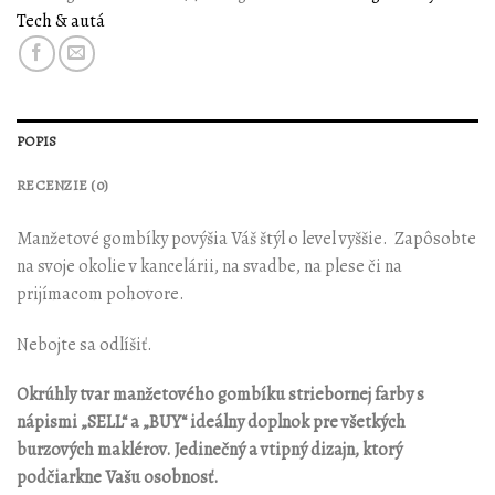
Tech & autá
POPIS
RECENZIE (0)
Manžetové gombíky povýšia Váš štýl o level vyššie. Zapôsobte
na svoje okolie v kancelárii, na svadbe, na plese či na
prijímacom pohovore.
Nebojte sa odlíšiť.
Okrúhly tvar manžetového gombíku striebornej farby s
nápismi „SELL“ a „BUY“ ideálny doplnok pre všetkých
burzových maklérov. Jedinečný a vtipný dizajn, ktorý
podčiarkne Vašu osobnosť.