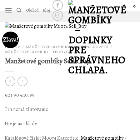
Skip
0
Obchod
Blog
to
content
Zľava!
DOMOV
/
MANŽETOVÉ GOMBÍKY OD VÝMYSLU SVETA
/
MANŽETOVÉ GOMBÍKY - TECH & AUTÁ
Manžetové gombíky Sell&Buy
€
21.90
€
10.95
Trh nemá zľutovanie.
Nie je na sklade
Katalógové číslo:
M0074
Kategórie:
Manžetové gombíky -