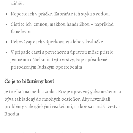
záťaži.
Neperte ich v práčke. Zabráňte ich styku s vodou.
Čistite ich jemnou, mäkkou handričkou – napríklad
flanelovou.
Uchovávajte ich v šperkovnici alebo v krabičke
V prípade častí s povrchovou úpravou môže prísť k
jemnému ošúchaniu tejto vrstvy, čo je spôsobené
prirodzeným ľudským opotrebením
Čo je to bižutérny kov?
Je to zliatina medi a zinku. Kov je upravený galvanizáciou a
býva tak ladený do mnohých odtieňov. Aby nevznikali
problémy s alergickými reakciami, na kov sa nanáša vrstva
Rhodia.