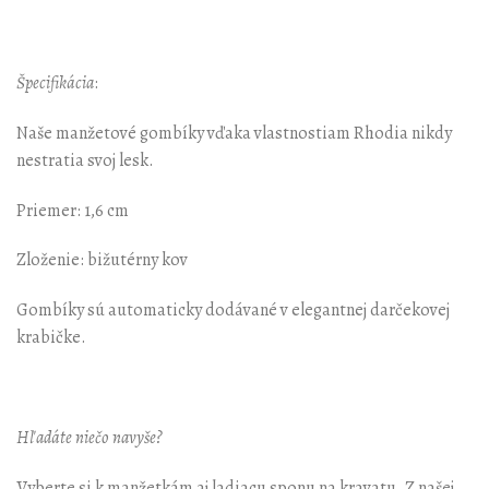
Špecifikácia
:
Naše manžetové gombíky vďaka vlastnostiam Rhodia nikdy
nestratia svoj lesk.
Priemer: 1,6 cm
Zloženie: bižutérny kov
Gombíky sú automaticky dodávané v elegantnej darčekovej
krabičke.
Hľadáte niečo navyše?
Vyberte si k manžetkám aj ladiacu sponu na kravatu. Z našej