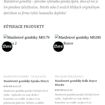
Manžetové gombíky – pôvodne výhradne pánsky šperk, dnes už nie je
len pánskou záležitosťou. Potešte seba či svojich blízkych originálnym
darčekom vo forme tohto luxusného doplnku!
SÚVISIACE PRODUKTY
Zľava!
Zľava!
MANŽETOVÉ GOMBÍKY - TECH & AUTÁ
ŠPECIÁLNE PRÍLEŽITOSTI
Manžetové gombíky Rolls Royce
Manžetové gombíky Spinka M0179
M0280
€
21.90
€
10.95
€
21.90
€
10.95
Manžetové gombíky povýšia Váš štýl o level
Manžetové gombíky povýšia Váš štýl o level
vyššie. Zapôsobte na svoje okolie v
vyššie. Zapôsobte na svoje okolie v
kancelárii, na svadbe, na plese či na
kancelárii, na svadbe, na plese či na
prijímacom pohovore. Nebojte sa odlíšiť.