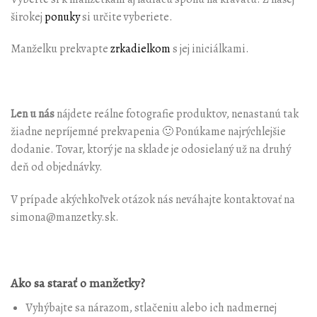
širokej
ponuky
si určite vyberiete.
Manželku prekvapte
zrkadielkom
s jej iniciálkami.
Len u nás
nájdete reálne fotografie produktov, nenastanú tak
žiadne nepríjemné prekvapenia 🙂 Ponúkame najrýchlejšie
dodanie. Tovar, ktorý je na sklade je odosielaný už na druhý
deň od objednávky.
V prípade akýchkoľvek otázok nás neváhajte kontaktovať na
simona@manzetky.sk.
Ako sa starať o manžetky?
Vyhýbajte sa nárazom, stlačeniu alebo ich nadmernej